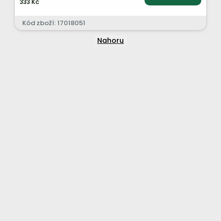
333 Kč
Kód zboží: 17018051
Nahoru