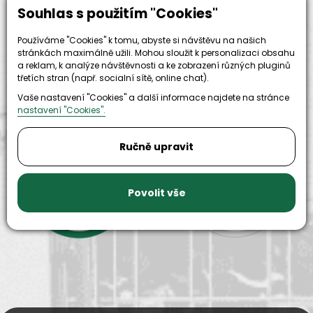
500+
Souhlas s použitím "Cookies"
let zkušenosti
strojů
a
skladem
odpovědnosti
Používáme "Cookies" k tomu, abyste si návštěvu na našich
stránkách maximálně užili. Mohou sloužit k personalizaci obsahu
a reklam, k analýze návštěvnosti a ke zobrazení různých pluginů
třetích stran (např. socialní sítě, online chat).
Vaše nastavení "Cookies" a další informace najdete na stránce
nastavení "Cookies".
Ručně upravit
9999+
150+
náhradních
Povolit vše
strojů k
dílů k
zapůjčení
dispozici