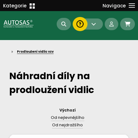
Školení
Kategorie
Navigace
Kariéra
MANIPULAČNÍ TECHNIKA
Kontakt
KOMUNÁLNÍ TECHNIKA
Dokumenty
BAGRY A MANIPULÁTORY
EN/DE
Prodloužení vidlic vzv
AUTOMATIZACE
Intranet
SAS Report
Forklift-Partners
Náhradní díly na
S-BAT ENERGY
prodloužení vidlic
23112
185
93
náhradní díly
stroje skladem
půjčovna
Výchozí
Od nejlevnějšího
Od nejdražšího