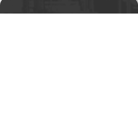
Prodejní a výdejní sklad
Po-Pá 06:00 - 15:00h
Rádi Vám s čímkoliv
pomůžeme
Telefon:
+420 494 590 100
Email:
info@autosas.cz
Adresa
Auto SAS s.r.o.
Rychnovská 577
517 01 Solnice