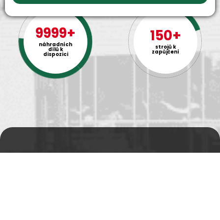
9999+
150+
náhradních
strojů k
dílů k
zapůjčení
dispozici
Prodejní a výdejní sklad
Po-Pá 06:00 - 15:00h