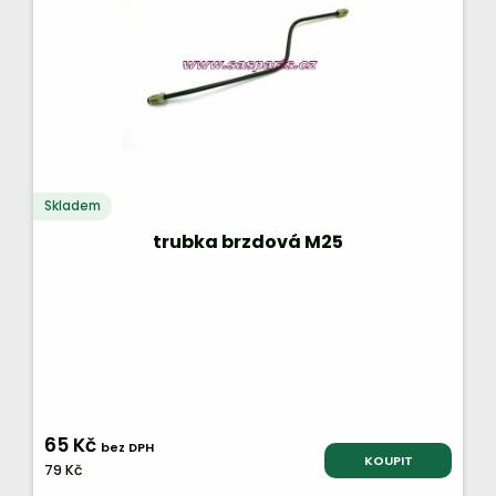
Skladem
trubka brzdová M25
65 Kč
bez DPH
KOUPIT
79 Kč