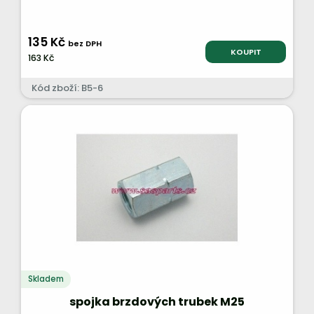
135 Kč
bez DPH
KOUPIT
163 Kč
Kód zboží: B5-6
Skladem
spojka brzdových trubek M25