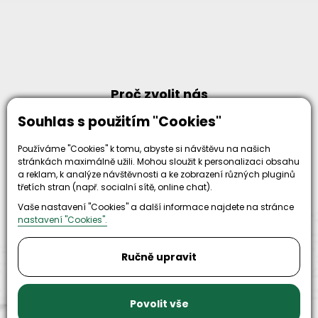
Proč zvolit nás
Souhlas s použitím "Cookies"
Používáme "Cookies" k tomu, abyste si návštěvu na našich
stránkách maximálně užili. Mohou sloužit k personalizaci obsahu
a reklam, k analýze návštěvnosti a ke zobrazení různých pluginů
30+
500+
třetích stran (např. socialní sítě, online chat).
let zkušenosti
Vaše nastavení "Cookies" a další informace najdete na stránce
strojů
a
skladem
nastavení "Cookies".
odpovědnosti
Ručně upravit
Povolit vše