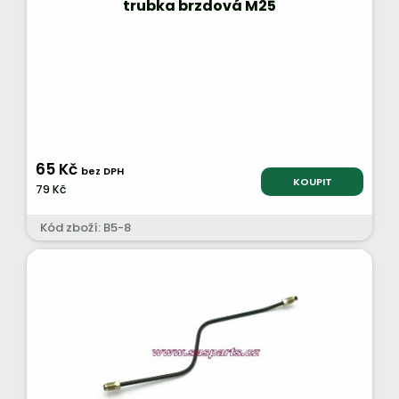
trubka brzdová M25
65 Kč
bez DPH
KOUPIT
79 Kč
Kód zboží: B5-8