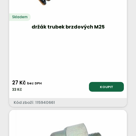
Skladem
držák trubek brzdových M25
27 Kč
bez DPH
KOUPIT
33 Kč
Kód zboží: 115940661