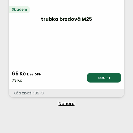
Skladem
trubka brzdová M25
65 Kč
bez DPH
KOUPIT
79 Kč
Kód zboží: B5-9
Nahoru