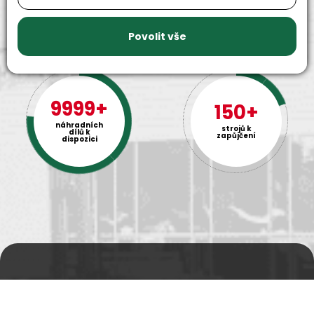
Povolit vše
9999+
150+
náhradních
strojů k
dílů k
zapůjčení
dispozici