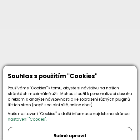
Proč zvolit nás
Souhlas s použitím "Cookies"
Používáme "Cookies" k tomu, abyste si návštěvu na našich
stránkách maximálně užili. Mohou sloužit k personalizaci obsahu
a reklam, k analýze návštěvnosti a ke zobrazení různých pluginů
třetích stran (např. socialní sítě, online chat).
30+
500+
Vaše nastavení "Cookies" a další informace najdete na stránce
let zkušenosti
nastavení "Cookies".
strojů
a
skladem
odpovědnosti
Ručně upravit