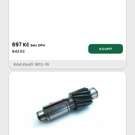
697 Kč
bez DPH
KOUPIT
843 Kč
Kód zboží: W12-19