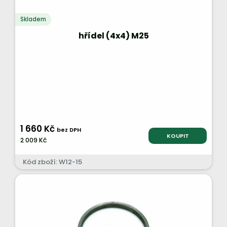
Skladem
hřídel (4x4) M25
1 660 Kč
bez DPH
KOUPIT
2 009 Kč
Kód zboží: W12-15