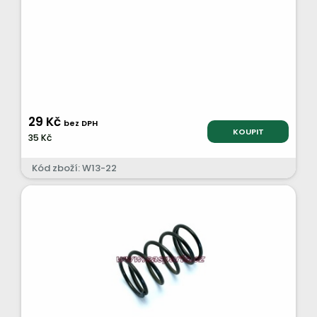
29 Kč
bez DPH
KOUPIT
35 Kč
Kód zboží: W13-22