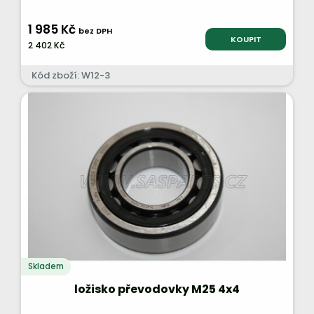
1 985 Kč
bez DPH
KOUPIT
2 402 Kč
Kód zboží: W12-3
Skladem
ložisko převodovky M25 4x4