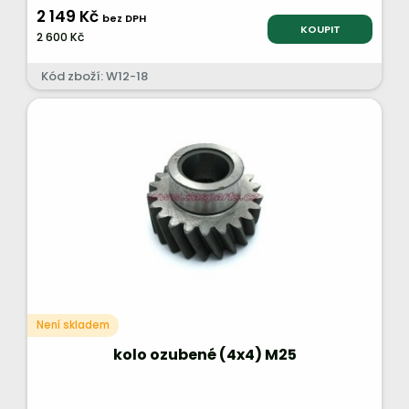
2 149 Kč
bez DPH
KOUPIT
2 600 Kč
Kód zboží: W12-18
Není skladem
kolo ozubené (4x4) M25