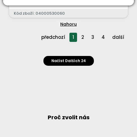
229 Kč
Kód zboží: 04000530060
Nahoru
předchozí
1
2
3
4
další
Načíst Dalších 24
Proč zvolit nás