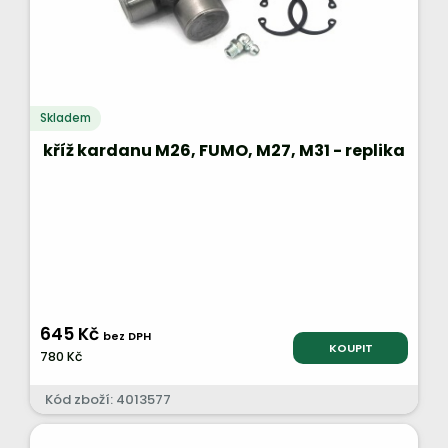
Skladem
kříž kardanu M26, FUMO, M27, M31 - replika
645 Kč
bez DPH
KOUPIT
780 Kč
Kód zboží: 4013577