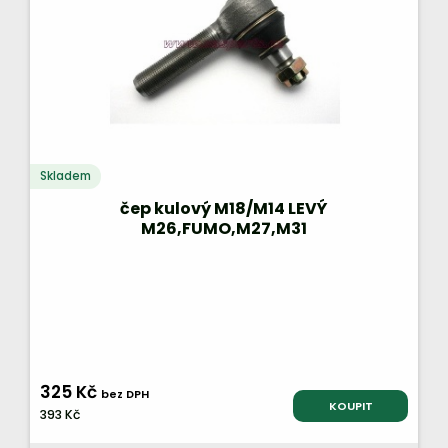
Skladem
čep kulový M18/M14 LEVÝ
M26,FUMO,M27,M31
325 Kč
bez DPH
KOUPIT
393 Kč