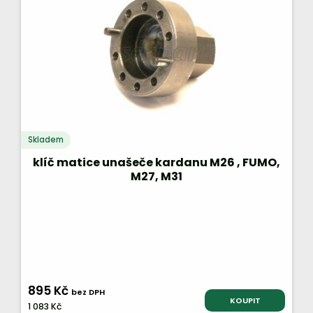
Skladem
klíč matice unašeče kardanu M26 , FUMO,
M27, M31
895 Kč
bez DPH
KOUPIT
1 083 Kč