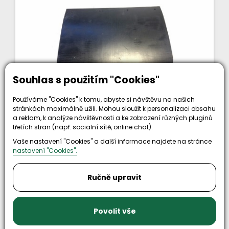
Souhlas s použitím "Cookies"
Používáme "Cookies" k tomu, abyste si návštěvu na našich
Skladem
stránkách maximálně užili. Mohou sloužit k personalizaci obsahu
a reklam, k analýze návštěvnosti a ke zobrazení různých pluginů
zástěrka přední a zadní FUMO, M27, M31
třetích stran (např. socialní sítě, online chat).
Vaše nastavení "Cookies" a další informace najdete na stránce
nastavení "Cookies".
Ručně upravit
Povolit vše
189 Kč
bez DPH
KOUPIT