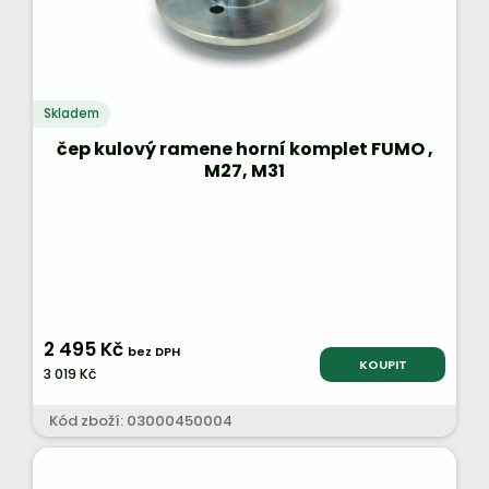
Skladem
čep kulový ramene horní komplet FUMO ,
M27, M31
2 495 Kč
bez DPH
KOUPIT
3 019 Kč
Kód zboží: 03000450004