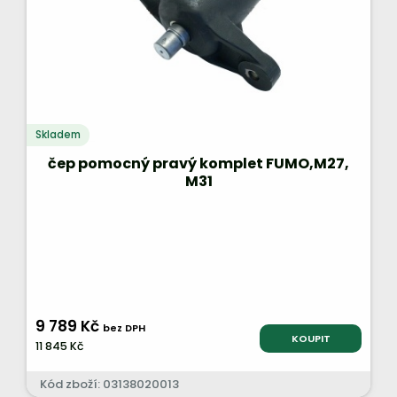
Skladem
čep pomocný pravý komplet FUMO,M27,
M31
9 789 Kč
bez DPH
KOUPIT
11 845 Kč
Kód zboží: 03138020013