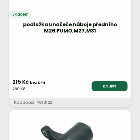
Skladem
podložka unašeče náboje předního
M26,FUMO,M27,M31
215 Kč
bez DPH
KOUPIT
260 Kč
Kód zboží: 4013122