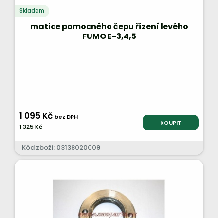
Skladem
matice pomocného čepu řízení levého
FUMO E-3,4,5
1 095 Kč
bez DPH
KOUPIT
1 325 Kč
Kód zboží: 03138020009