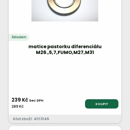
Skladem
matice pastorku diferenciálu
M26.,5,7,FUMO,M27,M31
239 Kč
bez DPH
KOUPIT
289 Kč
Kód zboží: 4013146