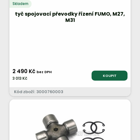
Skladem
tyč spojovací převodky řízení FUMO, M27,
M31
2 490 Kč
bez DPH
KOUPIT
3 013 Kč
Kód zboží: 3000760003