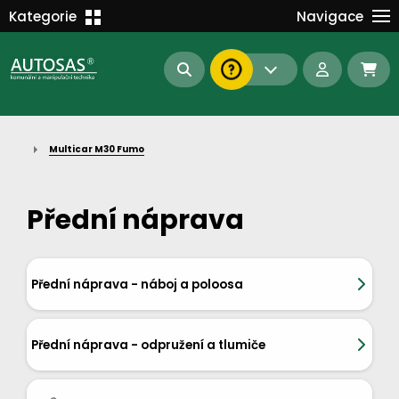
Školení
Kategorie
Navigace
Kariéra
MANIPULAČNÍ TECHNIKA
Kontakt
KOMUNÁLNÍ TECHNIKA
Dokumenty
BAGRY A MANIPULÁTORY
EN/DE
Multicar M30 Fumo
AUTOMATIZACE
Intranet
SAS Report
Forklift-Partners
Přední náprava
S-BAT ENERGY
23112
185
93
náhradní díly
stroje skladem
půjčovna
Přední náprava - náboj a poloosa
Přední náprava - odpružení a tlumiče