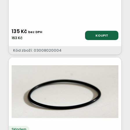
135 Kč
bez DPH
KOUPIT
163 Kč
Kód zboží: 03008020004
Skladem