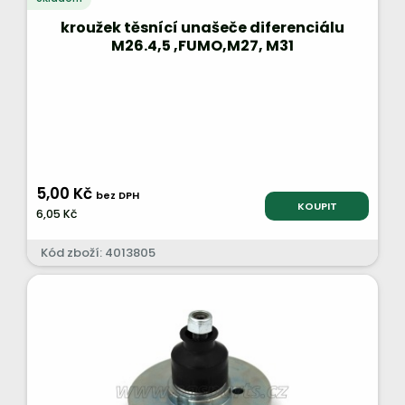
kroužek těsnící unašeče diferenciálu
M26.4,5 ,FUMO,M27, M31
5,00 Kč
bez DPH
KOUPIT
6,05 Kč
Kód zboží: 4013805