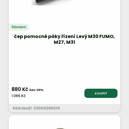
Skladem
čep pomocné páky řízení Levý M30 FUMO,
M27, M31
880 Kč
bez DPH
KOUPIT
1 065 Kč
Kód zboží: 03000260010