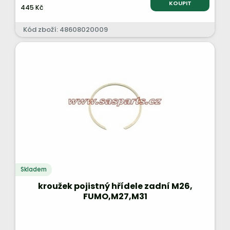
KOUPIT
445 Kč
Kód zboží: 48608020009
Skladem
kroužek pojistný hřídele zadní M26,
FUMO,M27,M31