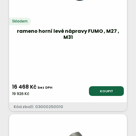
Skladem
rameno horní levé nápravy FUMO , M27 ,
M31
16 468 Kč
bez DPH
KOUPIT
19 926 Kč
Kód zboží: 03000250010