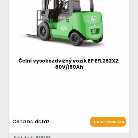
Čelní vysokozdvižný vozík EP EFL252X2;
80V/150Ah
Cena na dotaz
Detail produktu
Kód zboží: PS6889