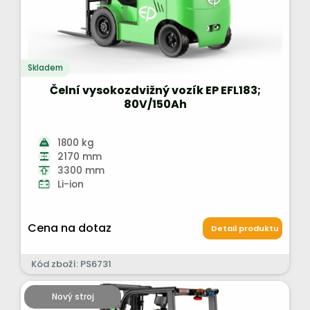
Skladem
Čelní vysokozdvižný vozík EP EFL183;
80V/150Ah
1800 kg
2170 mm
3300 mm
Li-ion
Cena na dotaz
Detail produktu
Kód zboží: PS6731
Nový stroj