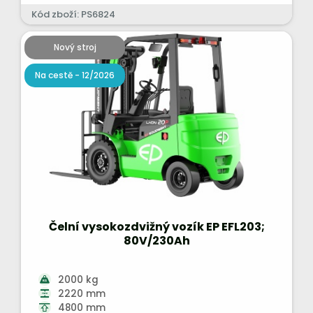
Kód zboží: PS6824
Nový stroj
Na cestě - 12/2026
Čelní vysokozdvižný vozík EP EFL203;
80V/230Ah
2000 kg
2220 mm
4800 mm