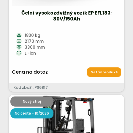
Čelní vysokozdvižný vozík EP EFL183;
80V/150Ah
1800 kg
2170 mm
3300 mm
Li-ion
Cena na dotaz
Detail produktu
Kód zboží: PS6817
Nový stroj
Na cestě - 10/2026