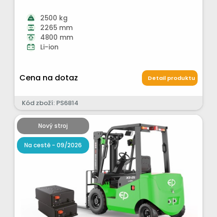
2500 kg
2265 mm
4800 mm
Li-ion
Cena na dotaz
Detail produktu
Kód zboží: PS6814
Nový stroj
Na cestě - 09/2026