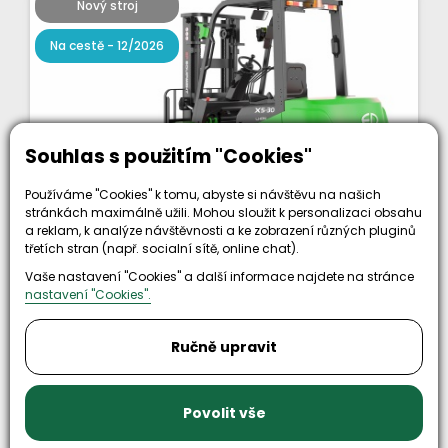
Nový stroj
Na cestě - 12/2026
Souhlas s použitím "Cookies"
Používáme "Cookies" k tomu, abyste si návštěvu na našich
stránkách maximálně užili. Mohou sloužit k personalizaci obsahu
a reklam, k analýze návštěvnosti a ke zobrazení různých pluginů
třetích stran (např. socialní sítě, online chat).
Čelní vysokozdvižný vozík EP EFL352X5;
Vaše nastavení "Cookies" a další informace najdete na stránce
80V/280Ah (560Ah)
nastavení "Cookies".
3500 kg
Ručně upravit
2340 mm
3600 mm
Li-ion
Povolit vše