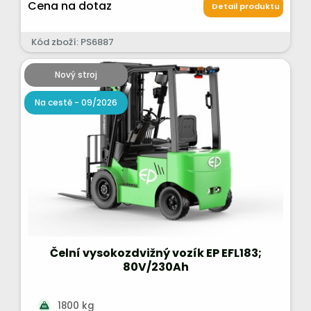
Cena na dotaz
Detail produktu
Kód zboží: PS6887
Nový stroj
Na cestě - 09/2026
Čelní vysokozdvižný vozík EP EFL183;
80V/230Ah
1800 kg