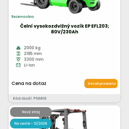
Rezervováno
Čelní vysokozdvižný vozík EP EFL203;
80V/230Ah
2000 kg
2185 mm
3300 mm
Li-ion
Cena na dotaz
Detail produktu
Kód zboží: PS6816
Nový stroj
Na cestě - 12/2026