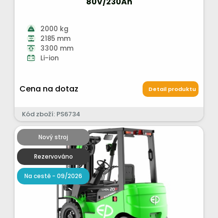
80V/230Ah
2000 kg
2185 mm
3300 mm
Li-ion
Cena na dotaz
Detail produktu
Kód zboží: PS6734
Nový stroj
Rezervováno
Na cestě - 09/2026