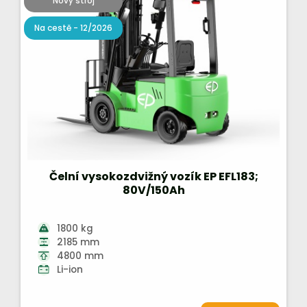
Nový stroj
Na cestě - 12/2026
Čelní vysokozdvižný vozík EP EFL183;
80V/150Ah
1800 kg
2185 mm
4800 mm
Li-ion