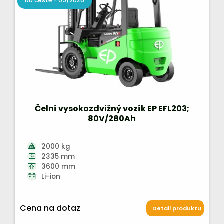
Na cestě - 09/2026
Čelní vysokozdvižný vozík EP EFL203;
80V/280Ah
2000 kg
2335 mm
3600 mm
Li-ion
Cena na dotaz
Detail produktu