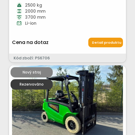
2500 kg
2000 mm
3700 mm
Li-ion
Cena na dotaz
Detail produktu
Kód zboží: PS6706
Nový stroj
Rezervováno