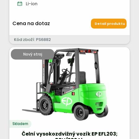
Li-ion
Cena na dotaz
Detail produktu
Kód zboží: PS6882
Nový stroj
Skladem
Čelní vysokozdvižný vozík EP EFL203;