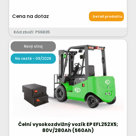
Cena na dotaz
Detail produktu
Kód zboží: PS6835
Nový stroj
Na cestě - 09/2026
Čelní vysokozdvižný vozík EP EFL252X5;
80V/280Ah (560Ah)