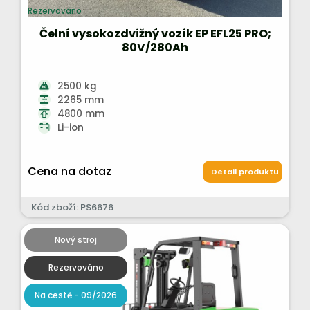
Rezervováno
Čelní vysokozdvižný vozík EP EFL25 PRO;
80V/280Ah
2500 kg
2265 mm
4800 mm
Li-ion
Cena na dotaz
Detail produktu
Kód zboží: PS6676
Nový stroj
Rezervováno
Na cestě - 09/2026