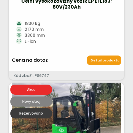
Čelní vysokozdvižný vozík EP EFL183;
80V/230Ah
1800 kg
2170 mm
3300 mm
Li-ion
Cena na dotaz
Detail produktu
Kód zboží: PS6747
Akce
Nový stroj
Rezervováno