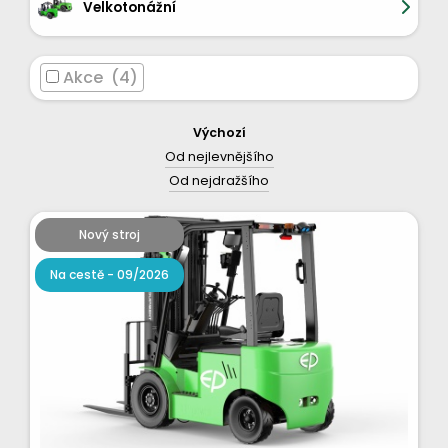
Velkotonážní
Akce (4)
Výchozí
Od nejlevnějšího
Od nejdražšího
Nový stroj
Na cestě - 09/2026