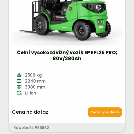
Čelní vysokozdvižný vozík EP EFL25 PRO;
80V/280Ah
2500 kg
2240 mm
3300 mm
Li-ion
Cena na dotaz
Detail produktu
Kód zboží: PS6862