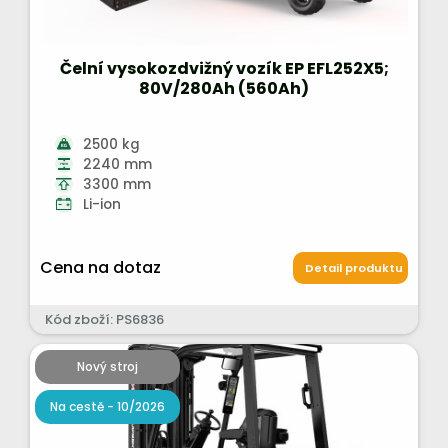
Čelní vysokozdvižný vozík EP EFL252X5;
80V/280Ah (560Ah)
2500 kg
2240 mm
3300 mm
Li-ion
Cena na dotaz
Detail produktu
Kód zboží: PS6836
Nový stroj
Na cestě - 10/2026