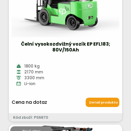
Čelní vysokozdvižný vozík EP EFL183;
80V/150Ah
1800 kg
2170 mm
3300 mm
Li-ion
Cena na dotaz
Detail produktu
Kód zboží: PS6870