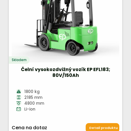
Skladem
Čelní vysokozdvižný vozík EP EFL183;
80V/150Ah
1800 kg
2185 mm
4800 mm
Li-ion
Cena na dotaz
Detail produktu