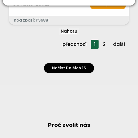
Cena na dotaz
Detail produktu
Kód zboží: PS6881
Nahoru
předchozí
1
2
další
Načíst Dalších 15
Proč zvolit nás