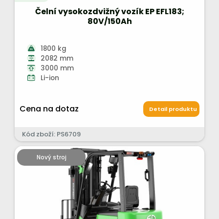
Čelní vysokozdvižný vozík EP EFL183;
80V/150Ah
1800 kg
2082 mm
3000 mm
Li-ion
Cena na dotaz
Detail produktu
Kód zboží: PS6709
Nový stroj