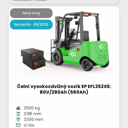
Nový stroj
Na cestě - 09/2026
Čelní vysokozdvižný vozík EP EFL252X5;
80V/280Ah (560Ah)
2500 kg
2185 mm
3300 mm
Li-ion