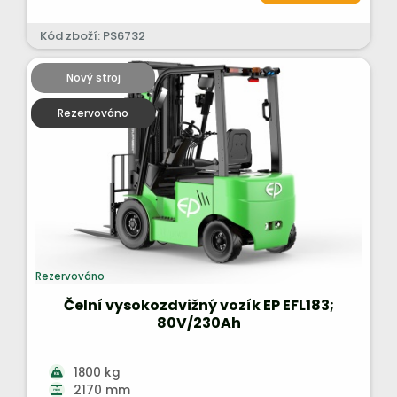
Kód zboží: PS6732
Nový stroj
Rezervováno
Rezervováno
Čelní vysokozdvižný vozík EP EFL183;
80V/230Ah
1800 kg
2170 mm