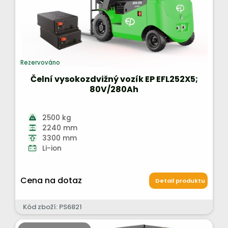
Rezervováno
Čelní vysokozdvižný vozík EP EFL252X5;
80V/280Ah
2500 kg
2240 mm
3300 mm
Li-ion
Cena na dotaz
Detail produktu
Kód zboží: PS6821