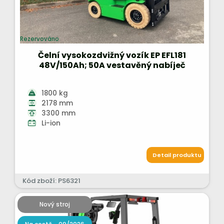
Rezervováno
Čelní vysokozdvižný vozík EP EFL181
48V/150Ah; 50A vestavěný nabíječ
1800 kg
2178 mm
3300 mm
Li-ion
Detail produktu
Kód zboží: PS6321
Nový stroj