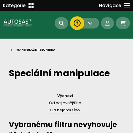
Školení
Kategorie
Navigace
Kariéra
MANIPULAČNÍ TECHNIKA
Kontakt
KOMUNÁLNÍ TECHNIKA
Dokumenty
BAGRY A MANIPULÁTORY
EN/DE
MANIPULAČNÍ TECHNIKA
AUTOMATIZACE
Intranet
SAS Report
Forklift-Partners
Speciální manipulace
S-BAT ENERGY
23112
185
93
náhradní díly
stroje skladem
půjčovna
Výchozí
Od nejlevnějšího
Od nejdražšího
Vybranému filtru nevyhovuje