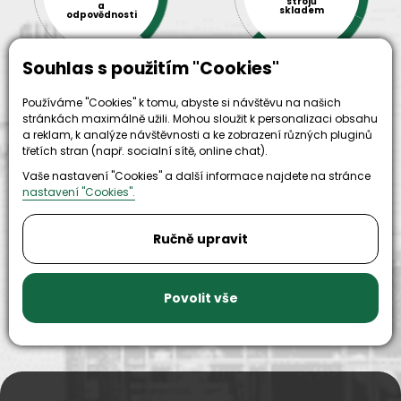
strojů
a
skladem
odpovědnosti
Souhlas s použitím "Cookies"
Používáme "Cookies" k tomu, abyste si návštěvu na našich
stránkách maximálně užili. Mohou sloužit k personalizaci obsahu
a reklam, k analýze návštěvnosti a ke zobrazení různých pluginů
třetích stran (např. socialní sítě, online chat).
Vaše nastavení "Cookies" a další informace najdete na stránce
9999+
nastavení "Cookies".
150+
náhradních
strojů k
dílů k
zapůjčení
Ručně upravit
dispozici
Povolit vše