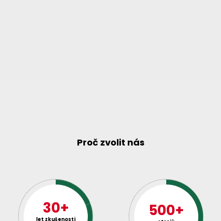
Proč zvolit nás
30+
500+
let zkušenosti