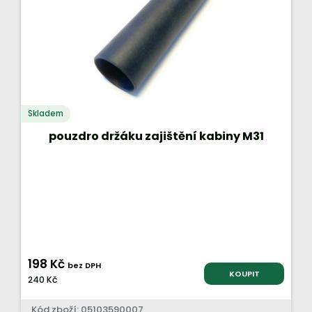
Skladem
pouzdro držáku zajištění kabiny M31
198 Kč
bez DPH
KOUPIT
240 Kč
Kód zboží: 05103590007