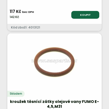
117 Kč
bez DPH
KOUPIT
142 Kč
Kód zboží: 4013121
Skladem
kroužek těsnící zátky olejové vany FUMO E-
4,5,M31