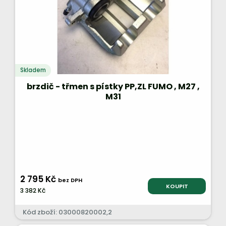
Skladem
brzdič - třmen s pístky PP,ZL FUMO , M27 ,
M31
2 795 Kč
bez DPH
KOUPIT
3 382 Kč
Kód zboží: 03000820002,2