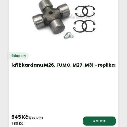
Skladem
kříž kardanu M26, FUMO, M27, M31 - replika
645 Kč
bez DPH
KOUPIT
780 Kč