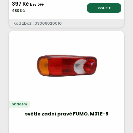
397 Kč
bez DPH
KOUPIT
480 Kč
Kód zboží: 03006020010
Skladem
světlo zadní pravé FUMO, M31 E-5