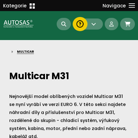
Školení
Kategorie
Navigace
Kariéra
MANIPULAČNÍ TECHNIKA
Kontakt
KOMUNÁLNÍ TECHNIKA
Dokumenty
BAGRY A MANIPULÁTORY
EN/DE
MULTICAR
AUTOMATIZACE
Intranet
SAS Report
Forklift-Partners
Multicar M31
S-BAT ENERGY
23112
185
93
náhradní díly
Nejnovější model oblíbených vozidel Multicar M31
stroje skladem
půjčovna
se nyní vyrábí ve verzi EURO 6. V této sekci najdete
náhradní díly a příslušenství pro Multicar M31,
rozdělené do skupin - chladicí systém, výfukový
systém, kabina, motor, přední nebo zadní náprava,
kabeláž atd.