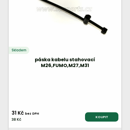
Skladem
páska kabelu stahovací
M26,FUMO,M27,M31
31 Kč
bez DPH
KOUPIT
38 Kč