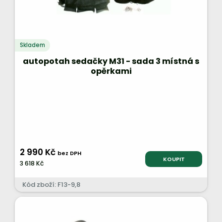
Skladem
autopotah sedačky M31 - sada 3 místná s
opěrkami
2 990 Kč
bez DPH
KOUPIT
3 618 Kč
Kód zboží: F13-9,8