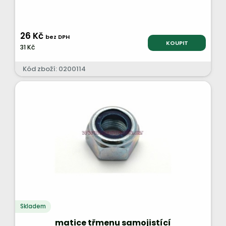
26 Kč
bez DPH
KOUPIT
31 Kč
Kód zboží: 0200114
Skladem
matice třmenu samojistící