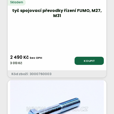
Skladem
tyč spojovací převodky řízení FUMO, M27,
M31
2 490 Kč
bez DPH
KOUPIT
3 013 Kč
Kód zboží: 3000760003