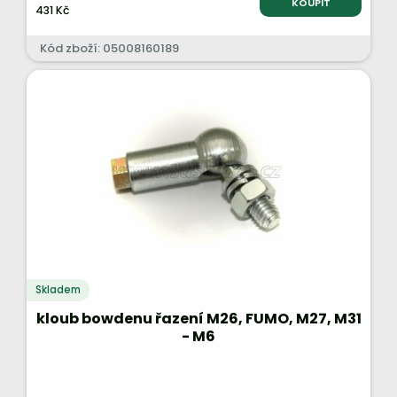
KOUPIT
431 Kč
Kód zboží: 05008160189
Skladem
kloub bowdenu řazení M26, FUMO, M27, M31
- M6