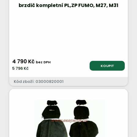
brzdič kompletní PL,ZP FUMO, M27, M31
4 790 Kč
bez DPH
KOUPIT
5 796 Kč
Kód zboží: 03000820001