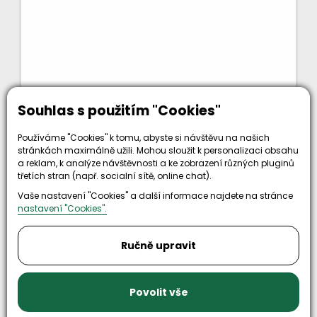
29 Kč
Souhlas s použitím "Cookies"
bez DPH
KOUPIT
35 Kč
Používáme "Cookies" k tomu, abyste si návštěvu na našich
stránkách maximálně užili. Mohou sloužit k personalizaci obsahu
Kód zboží: 4012330
a reklam, k analýze návštěvnosti a ke zobrazení různých pluginů
třetích stran (např. socialní sítě, online chat).
Vaše nastavení "Cookies" a další informace najdete na stránce
nastavení "Cookies".
Ručně upravit
Povolit vše