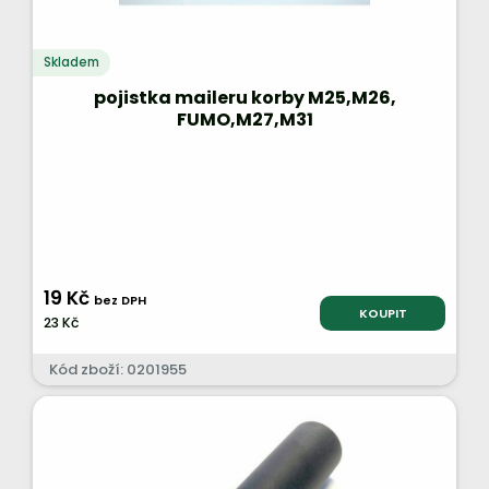
Skladem
pojistka maileru korby M25,M26,
FUMO,M27,M31
19 Kč
bez DPH
KOUPIT
23 Kč
Kód zboží: 0201955