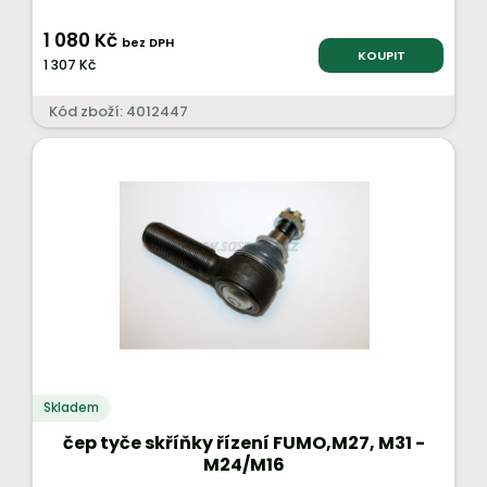
1 080 Kč
bez DPH
KOUPIT
1 307 Kč
Kód zboží: 4012447
Skladem
čep tyče skříňky řízení FUMO,M27, M31 -
M24/M16