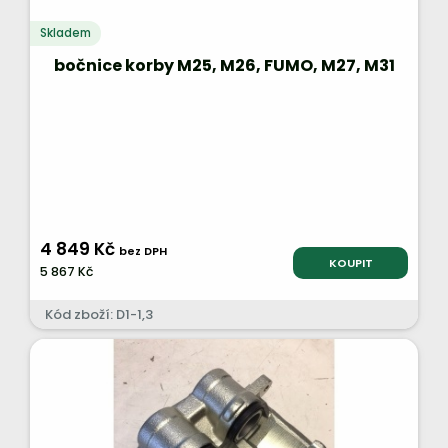
Skladem
bočnice korby M25, M26, FUMO, M27, M31
4 849 Kč
bez DPH
KOUPIT
5 867 Kč
Kód zboží: D1-1,3