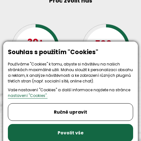
Proč zvolit nás
30+
500+
let zkušenosti
Souhlas s použitím "Cookies"
strojů
a
skladem
odpovědnosti
Používáme "Cookies" k tomu, abyste si návštěvu na našich
stránkách maximálně užili. Mohou sloužit k personalizaci obsahu
a reklam, k analýze návštěvnosti a ke zobrazení různých pluginů
třetích stran (např. socialní sítě, online chat).
Vaše nastavení "Cookies" a další informace najdete na stránce
nastavení "Cookies".
Ručně upravit
9999+
150+
náhradních
strojů k
dílů k
Povolit vše
zapůjčení
dispozici