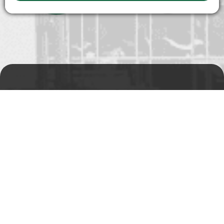
Prodejní a výdejní sklad
Po-Pá 06:00 - 15:00h
Rádi Vám s čímkoliv
pomůžeme
Telefon:
+420 494 590 100
Email:
info@autosas.cz