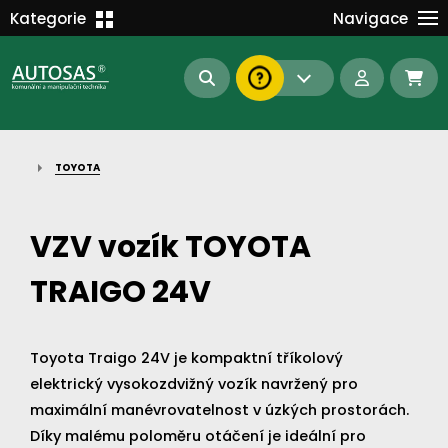
Školení
Kategorie
Navigace
Kariéra
MANIPULAČNÍ TECHNIKA
Kontakt
KOMUNÁLNÍ TECHNIKA
Dokumenty
BAGRY A MANIPULÁTORY
EN/DE
TOYOTA
AUTOMATIZACE
Intranet
SAS Report
Forklift-Partners
VZV vozík TOYOTA
S-BAT ENERGY
TRAIGO 24V
23113
183
93
náhradní díly
stroje skladem
půjčovna
Toyota Traigo 24V je kompaktní tříkolový
elektrický vysokozdvižný vozík navržený pro
maximální manévrovatelnost v úzkých prostorách.
Díky malému poloměru otáčení je ideální pro