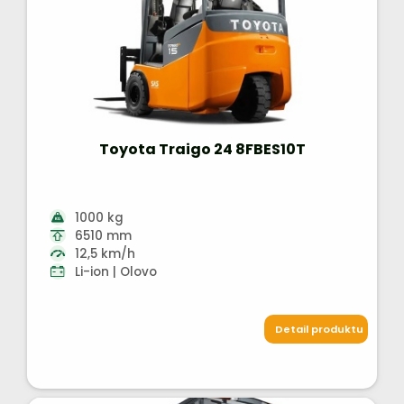
Toyota Traigo 24 8FBES10T
1000 kg
6510 mm
12,5 km/h
Li-ion | Olovo
Detail produktu