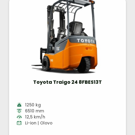
Toyota Traigo 24 8FBES13T
1250 kg
6510 mm
12,5 km/h
Li-ion | Olovo