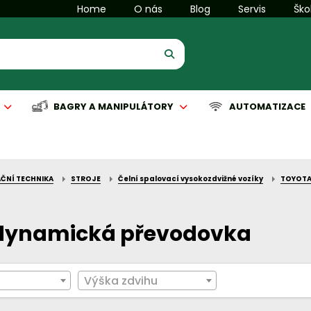
Home
O nás
Blog
Servis
Ško
BAGRY A MANIPULÁTORY
AUTOMATIZACE
ČNÍ TECHNIKA
STROJE
Čelní spalovací vysokozdvižné vozíky
TOYOT
is manipulační techniky
is komunální techniky
Servis manipulační techniky
Servis čisticích strojů
Automatizace
dynamická převodovka
Výška zdvihu