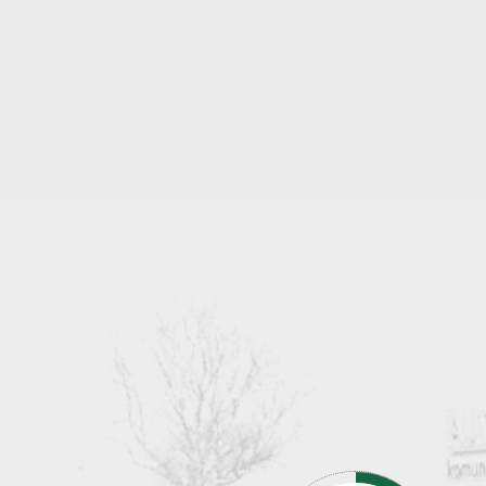
NISSAN
Stavebnictví a výstavba
NOBLELIFT
Textilní průmysl
SAMUK
Železniční průmysl
STEINBOCK
STILL
TCM
TOYOTA
YALE