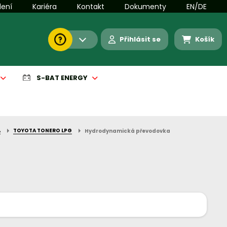
lení
Kariéra
Kontakt
Dokumenty
EN/DE
Přihlásit se
Košík
S-BAT ENERGY
A
TOYOTA TONERO LPG
Hydrodynamická převodovka