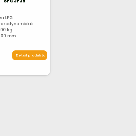
8FGJF35
yn LPG
ydrodynamická
500 kg
000 mm
Detail produktu