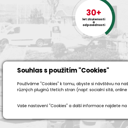
30+
let zkušenosti
a
odpovědnosti
Souhlas s použitím "Cookies"
Používáme "Cookies" k tomu, abyste si návštěvu na naši
Prodejní a výdejní sklad
různých pluginů třetích stran (např. socialní sítě, online
Po-Pá 06:00 - 15:00h
Vaše nastavení "Cookies" a další informace najdete na