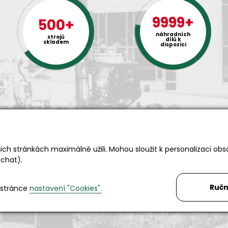
9999+
500+
náhradních
strojů
dílů k
skladem
dispozici
ch stránkách maximálně užili. Mohou sloužit k personalizaci obs
Rádi Vám s čímkoliv pomůžeme
 chat).
Telefon:
+420 494 590 100
Email:
info@autosas.cz
Ručn
 stránce
nastavení "Cookies".