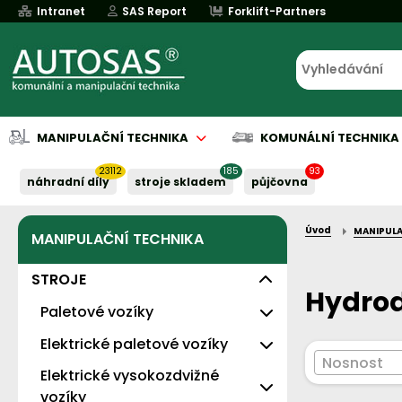
Intranet
SAS Report
Forklift-Partners
MANIPULAČNÍ TECHNIKA
KOMUNÁLNÍ TECHNIKA
23112
185
93
náhradní díly
stroje skladem
půjčovna
Úvod
MANIPULA
MANIPULAČNÍ TECHNIKA
Půjčovna
Půjčovna
Servis baterií
Implementace
Servis baterií
Servis baterií
Servis baterií
Servis baterií
Serv
Serv
Naše služby:
Naše služby:
Naše služby:
Naše služby:
Naše služby:
STROJE
Hydro
Paletové vozíky
Levné - s nosností 2t
Elektrické paletové vozíky
Nosnost
Standardní
Elektrické vysokozdvižné
Eko
vozíky