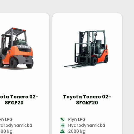
ota Tonero 02-
Toyota Tonero 02-
8FGF20
8FGKF20
yn LPG
Plyn LPG
ydrodynamická
Hydrodynamická
000 kg
2000 kg