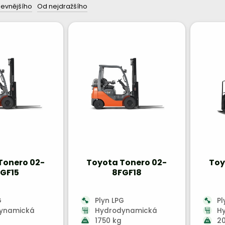
levnějšího
Od nejdražšího
Tonero 02-
Toyota Tonero 02-
Toy
GF15
8FGF18
G
Plyn LPG
Pl
ynamická
Hydrodynamická
H
1750 kg
2