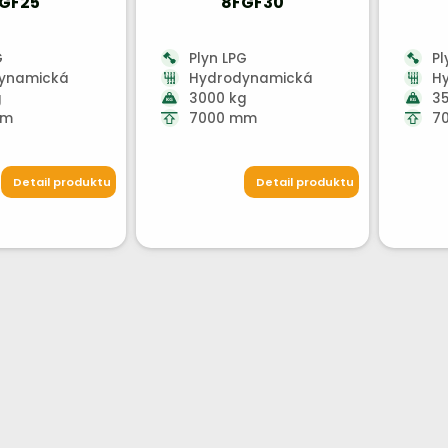
GF25
8FGF30
G
Plyn LPG
Pl
ynamická
Hydrodynamická
H
g
3000 kg
3
mm
7000 mm
7
Detail produktu
Detail produktu