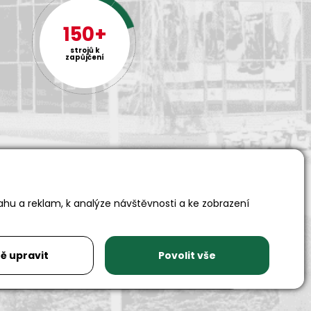
150+
strojů k
zapůjčení
ahu a reklam, k analýze návštěvnosti a ke zobrazení
Adresa
Auto SAS s.r.o.
Rychnovská 577
517 01 Solnice
ě upravit
Povolit vše