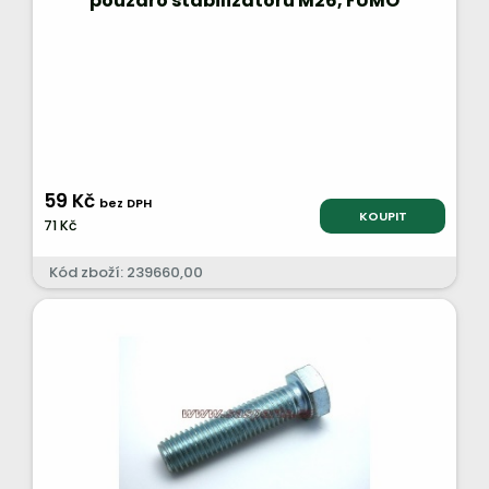
pouzdro stabilizátoru M26, FUMO
59 Kč
bez DPH
KOUPIT
71 Kč
Kód zboží: 239660,00