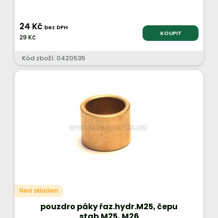
24 Kč
bez DPH
KOUPIT
29 Kč
Kód zboží: 0420535
Není skladem
pouzdro páky řaz.hydr.M25, čepu
stab.M25, M26