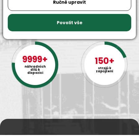
Ručně upravit
Povolit vše
9999+
150+
náhradních
strojů k
dílů k
zapůjčení
dispozici