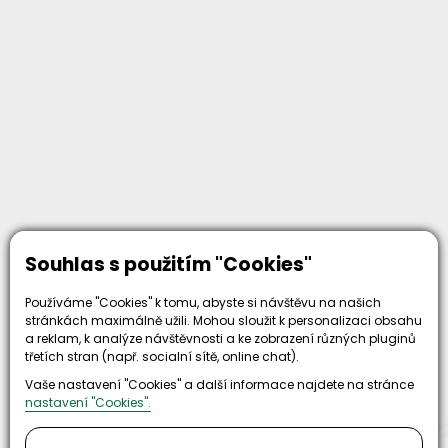
Proč zvolit nás
Souhlas s použitím "Cookies"
Používáme "Cookies" k tomu, abyste si návštěvu na našich
stránkách maximálně užili. Mohou sloužit k personalizaci obsahu
a reklam, k analýze návštěvnosti a ke zobrazení různých pluginů
třetích stran (např. socialní sítě, online chat).
30+
500+
Vaše nastavení "Cookies" a další informace najdete na stránce
nastavení "Cookies".
let zkušenosti
strojů
a
skladem
odpovědnosti