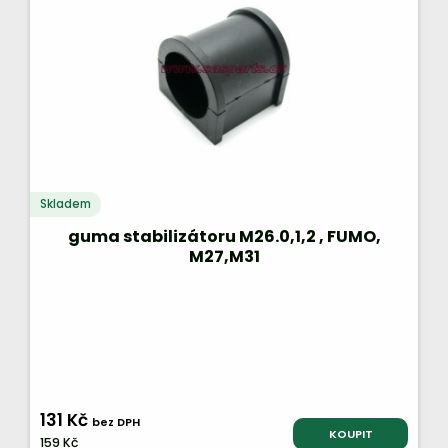
Skladem
guma stabilizátoru M26.0,1,2 , FUMO,
M27,M31
131 Kč
bez DPH
KOUPIT
159 Kč