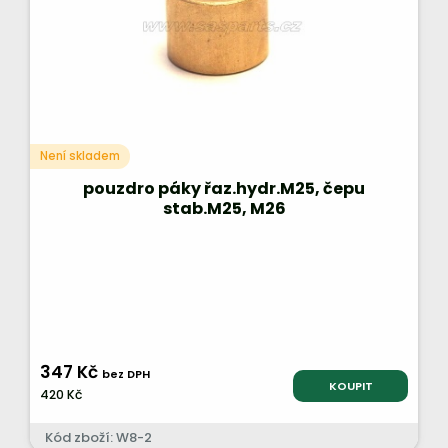
Není skladem
pouzdro páky řaz.hydr.M25, čepu
stab.M25, M26
347 Kč
bez DPH
KOUPIT
420 Kč
Kód zboží: W8-2