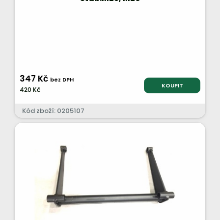
347 Kč
bez DPH
KOUPIT
420 Kč
Kód zboží: 0205107