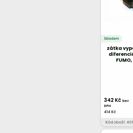
Zadní náprava - odpružení,
Zadní náprava - ostatní
tlumiče a stabilizátor
Zadní náprava - ostatní
Skladem
zátka vypo
diferenci
FUMO, 
342 Kč
bez
DPH
414 Kč
Kód zboží: 40