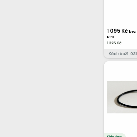
1 095 Kč
bez
DPH
1 325 Kč
Kód zboží: 0