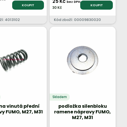
25 Kč
bez DPH
KOUPIT
KOUPIT
30 Kč
ží: 4013102
Kód zboží: 00009830020
Skladem
na vinutá přední
podložka silenbloku
vy FUMO, M27, M31
ramene nápravy FUMO,
M27, M31