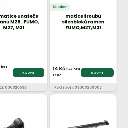
Skladem
 matice unašeče
matice šroubů
anu M26 , FUMO,
silenbloků ramen
M27, M31
FUMO,M27,M31
č
bez
14 Kč
bez DPH
KOUPIT
KOUPIT
17 Kč
ží: 000320538
Kód zboží: 03000250002