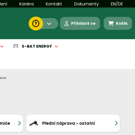
lení
Kariéra
Kontakt
Dokumenty
EN/DE
Přihlásit se
Košík
S-BAT ENERGY
rava
umiče
Přední náprava - ostatní