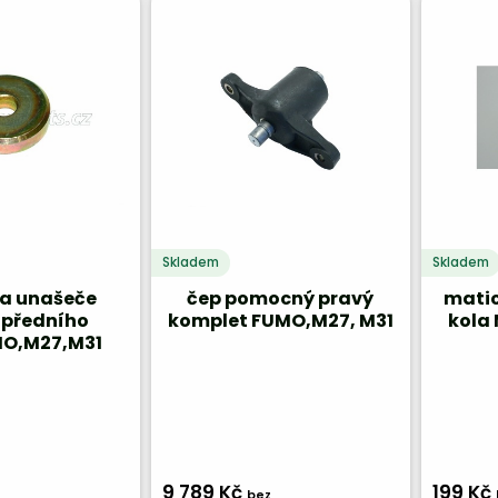
Skladem
Skladem
a unašeče
čep pomocný pravý
matic
 předního
komplet FUMO,M27, M31
kola 
O,M27,M31
9 789 Kč
199 Kč
bez