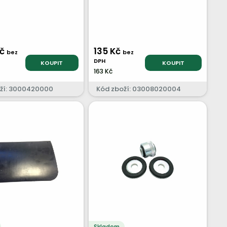
Kč
135 Kč
bez
bez
DPH
KOUPIT
KOUPIT
163 Kč
ží: 3000420000
Kód zboží: 03008020004