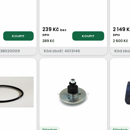
239 Kč
2 149 
bez
DPH
DPH
KOUPIT
KOUPIT
289 Kč
2 600 Kč
3138020009
Kód zboží: 4013146
Kód zbo