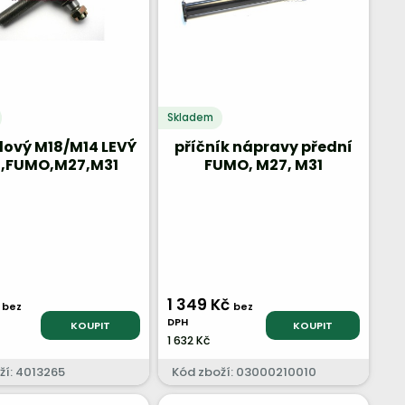
Skladem
lový M18/M14 LEVÝ
příčník nápravy přední
,FUMO,M27,M31
FUMO, M27, M31
č
1 349 Kč
bez
bez
DPH
KOUPIT
KOUPIT
1 632 Kč
ží: 4013265
Kód zboží: 03000210010