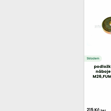
Skladem
podložk
náboje
M26,FUM
215 Kč
bez