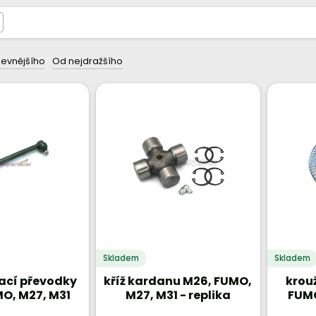
levnějšího
Od nejdražšího
Skladem
Skladem
ací převodky
kříž kardanu M26, FUMO,
krou
MO, M27, M31
M27, M31 - replika
FUMO