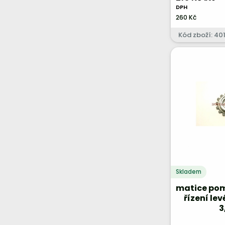
DPH
260 Kč
Kód zboží: 40
Skladem
matice po
řízení le
3