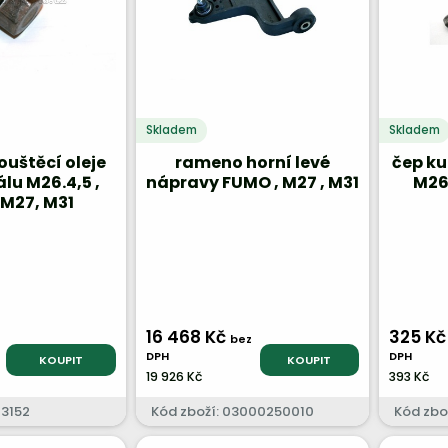
Skladem
Skladem
uštěcí oleje
rameno horní levé
čep ku
álu M26.4,5 ,
nápravy FUMO , M27 , M31
M26
M27, M31
16 468 Kč
325 K
bez
DPH
DPH
KOUPIT
KOUPIT
19 926 Kč
393 Kč
13152
Kód zboží: 03000250010
Kód zbo