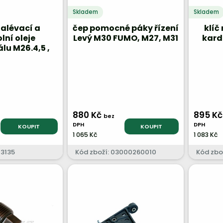
Skladem
Skladem
alévací a
čep pomocné páky řízení
klíč
lní oleje
Levý M30 FUMO, M27, M31
kard
álu M26.4,5 ,
M27, M31
880 Kč
895 K
bez
DPH
DPH
KOUPIT
KOUPIT
1 065 Kč
1 083 Kč
13135
Kód zboží: 03000260010
Kód zbo