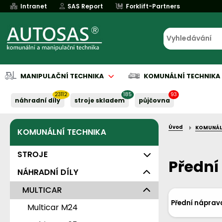
Intranet
SAS Report
Forklift-Partners
MANIPULAČNÍ TECHNIKA
KOMUNÁLNÍ TECHNIKA
23112
185
93
náhradní díly
stroje skladem
půjčovna
Úvod
KOMUNÁL
KOMUNÁLNÍ TECHNIKA
Půjčovna
Půjčovna
Servis baterií
Implementace
Servis baterií
Servis baterií
Servis baterií
Servis baterií
Serv
Serv
Naše služby:
Naše služby:
Naše služby:
Naše služby:
Naše služby:
STROJE
Přední
NÁHRADNÍ DÍLY
Komunální vozidla
Čisticí stroje Hako
MULTICAR
Vozidla ISUZU
Přední náprav
Nástavby pro komunální
Vozidla Multicar
Multicar M24
Zametače
3,5 t
techniku