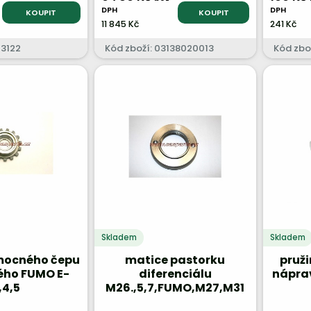
DPH
DPH
KOUPIT
KOUPIT
11 845 Kč
241 Kč
13122
Kód zboží: 03138020013
Kód zbo
Skladem
Skladem
mocného čepu
matice pastorku
pruži
vého FUMO E-
diferenciálu
nápra
,4,5
M26.,5,7,FUMO,M27,M31