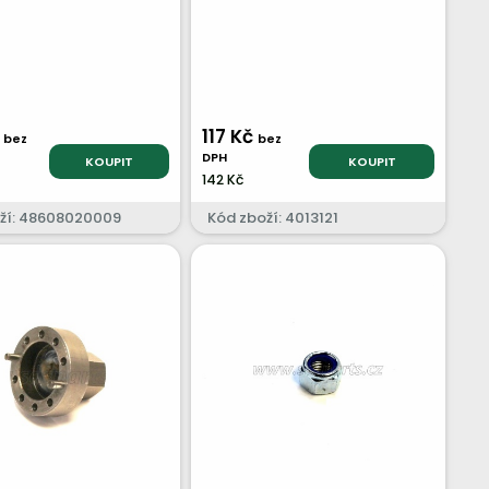
č
117 Kč
bez
bez
DPH
KOUPIT
KOUPIT
142 Kč
ží: 48608020009
Kód zboží: 4013121