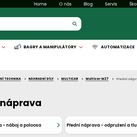
Home
O nás
Blog
Servis
Ško
BAGRY A MANIPULÁTORY
AUTOMATIZACE
NÍ TECHNIKA
NÁHRADNÍ DÍLY
MULTICAR
Multicar M27
Přední náp
is manipulační techniky
is komunální techniky
Servis manipulační techniky
Servis čisticích strojů
Automatizace
 náprava
a - náboj a poloosa
Přední náprava - odpružení a tl