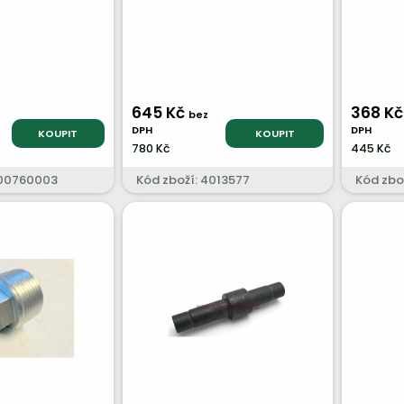
645 Kč
368 K
z
bez
DPH
DPH
KOUPIT
KOUPIT
780 Kč
445 Kč
000760003
Kód zboží: 4013577
Kód zbo