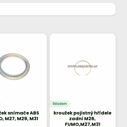
Skladem
žek snímače ABS
kroužek pojistný hřídele
, M27, M29, M31
zadní M26,
FUMO,M27,M31