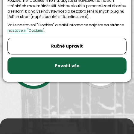
Používáme "Cookies" k tomu, abyste si návštěvu na našich
stránkách maximálně užili. Mohou sloužit k personalizaci obsahu
a reklam, k analýze návštěvnosti a ke zobrazení různých pluginů
třetích stran (např. socialní sítě, online chat).
Vaše nastavení "Cookies" a další informace najdete na stránce
nastavení "Cookies".
Ručně upravit
9999+
150+
Povolit vše
náhradních
strojů k
dílů k
zapůjčení
dispozici