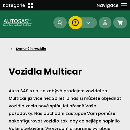
Školení
Kategorie
Navigace
Kariéra
MANIPULAČNÍ TECHNIKA
Kontakt
KOMUNÁLNÍ TECHNIKA
Dokumenty
BAGRY A MANIPULÁTORY
EN/DE
Komunální vozidla
AUTOMATIZACE
Intranet
SAS Report
Forklift-Partners
Vozidla Multicar
S-BAT ENERGY
23112
185
93
náhradní díly
Auto SAS s.r.o. se zabývá prodejem vozidel zn.
stroje skladem
půjčovna
Multicar již více než 30 let. U nás si můžete objednat
vozidlo zcela nové splňující přesně Vaše
požadavky. Náš obchodní zástupce Vám pomůže
nakonfigurovat vozidlo tak, aby co nejlépe naplnilo
Vaše očekávání. Ve výrobní programu výrobce