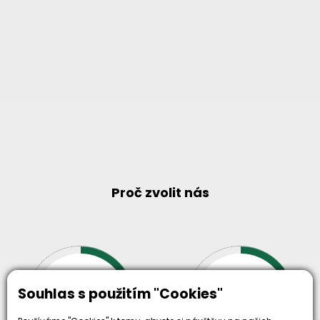
Proč zvolit nás
30+
500+
Souhlas s použitím "Cookies"
let zkušenosti
strojů
a
skladem
odpovědnosti