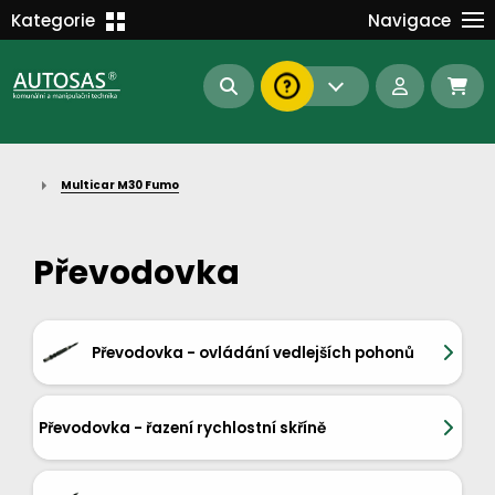
Školení
Kategorie
Navigace
Kariéra
MANIPULAČNÍ TECHNIKA
Kontakt
KOMUNÁLNÍ TECHNIKA
Dokumenty
BAGRY A MANIPULÁTORY
EN/DE
Multicar M30 Fumo
AUTOMATIZACE
Intranet
SAS Report
Forklift-Partners
Převodovka
S-BAT ENERGY
23112
185
93
náhradní díly
stroje skladem
půjčovna
Převodovka - ovládání vedlejších pohonů
Převodovka - řazení rychlostní skříně