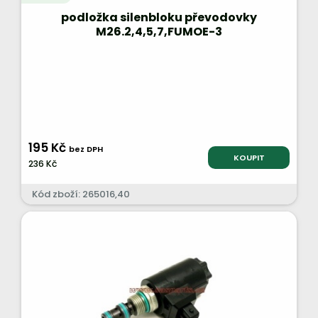
podložka silenbloku převodovky
M26.2,4,5,7,FUMOE-3
195 Kč
bez DPH
KOUPIT
236 Kč
Kód zboží: 265016,40