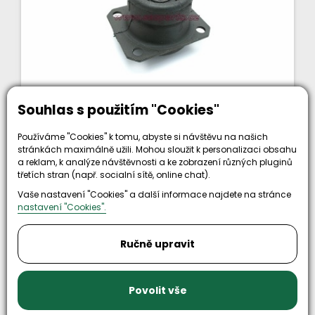
Souhlas s použitím "Cookies"
Skladem
silenblok příčky převodovky M26.2,4,5,7
Používáme "Cookies" k tomu, abyste si návštěvu na našich
,FUMO E-3
stránkách maximálně užili. Mohou sloužit k personalizaci obsahu
a reklam, k analýze návštěvnosti a ke zobrazení různých pluginů
třetích stran (např. socialní sítě, online chat).
Vaše nastavení "Cookies" a další informace najdete na stránce
nastavení "Cookies".
Ručně upravit
987 Kč
bez DPH
KOUPIT
1 194 Kč
Povolit vše
Kód zboží: 0202544