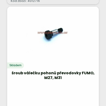
Kód zboží: 4012716
Skladem
šroub válečku pohonů převodovky FUMO,
M27, M31