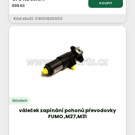
KOUPIT
699 Kč
Kód zboží: 03001620003
Skladem
váleček zapínání pohonů převodovky
FUMO ,M27,M31