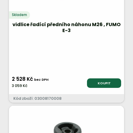
Skladem
vidlice řadící předního náhonu M26 , FUMO
E-3
2 528 Kč
bez DPH
KOUPIT
3 059 Kč
Kód zboží: 03008170008