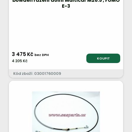
bowden řazení dolní Multicar M26.5 , FUMO
E-3
3 475 Kč
bez DPH
KOUPIT
4 205 Kč
Kód zboží: 03001760009