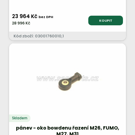
23 964 Kč
bez DPH
KOUPIT
28 996 Kč
Kód zboží: 03001760010,1
Skladem
pánev - oko bowdenu řazení M26, FUMO,
M27, M31