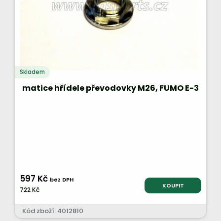
Skladem
matice hřídele převodovky M26, FUMO E-3
597 Kč
bez DPH
KOUPIT
722 Kč
Kód zboží: 4012810