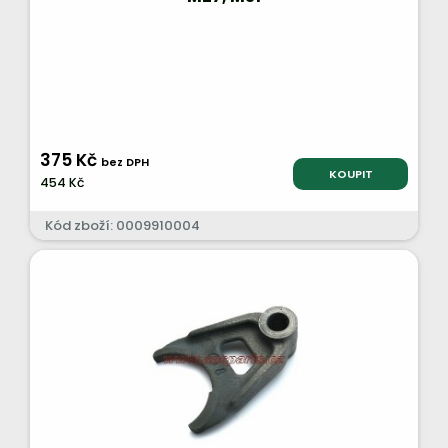
375 Kč
bez DPH
KOUPIT
454 Kč
Kód zboží: 0009910004