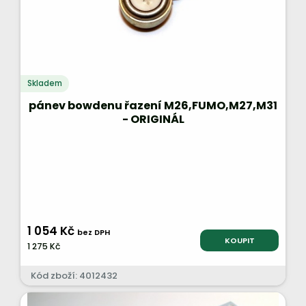
Skladem
pánev bowdenu řazení M26,FUMO,M27,M31
- ORIGINÁL
1 054 Kč
bez DPH
KOUPIT
1 275 Kč
Kód zboží: 4012432