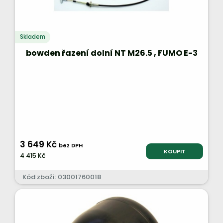
Skladem
bowden řazení dolní NT M26.5 , FUMO E-3
3 649 Kč
bez DPH
KOUPIT
4 415 Kč
Kód zboží: 03001760018