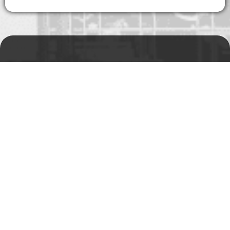
Prodejní a výdejní sklad
Po-Pá 06:00 - 15:00h
Rádi Vám s čímkoliv
pomůžeme
Telefon:
+420 494 590 100
Email:
info@autosas.cz
Adresa