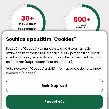
30+
500+
let zkušenosti
strojů
a
skladem
odpovědnosti
Souhlas s použitím "Cookies"
Používáme "Cookies" k tomu, abyste si návštěvu na našich
stránkách maximálně užili. Mohou sloužit k personalizaci obsahu
a reklam, k analýze návštěvnosti a ke zobrazení různých pluginů
třetích stran (např. socialní sítě, online chat).
Vaše nastavení "Cookies" a další informace najdete na stránce
nastavení "Cookies".
9999+
150+
náhradních
Ručně upravit
strojů k
dílů k
zapůjčení
dispozici
Povolit vše