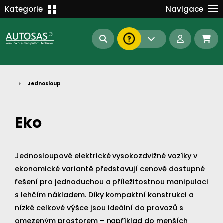
Školení
Kategorie
Navigace
Kariéra
MANIPULAČNÍ TECHNIKA
Kontakt
KOMUNÁLNÍ TECHNIKA
Dokumenty
BAGRY A MANIPULÁTORY
EN/DE
Jednosloup
AUTOMATIZACE
Intranet
SAS Report
Forklift-Partners
Eko
S-BAT ENERGY
23112
185
93
náhradní díly
Jednosloupové elektrické vysokozdvižné vozíky v
stroje skladem
půjčovna
ekonomické variantě představují cenově dostupné
řešení pro jednoduchou a příležitostnou manipulaci
s lehčím nákladem. Díky kompaktní konstrukci a
nízké celkové výšce jsou ideální do provozů s
omezeným prostorem – například do menších