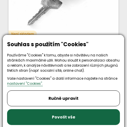
Není skladem
skříňka spínací NISSAN
Souhlas s použitím "Cookies"
Používáme "Cookies" k tomu, abyste si návštěvu na našich
stránkách maximálně užili. Mohou sloužit k personalizaci obsahu
a reklam, k analýze návštěvnosti a ke zobrazení různých pluginů
třetích stran (např. socialní sítě, online chat).
Vaše nastavení "Cookies" a další informace najdete na stránce
nastavení "Cookies".
726 Kč
bez DPH
Ručně upravit
KOUPIT
878 Kč
Kód zboží: 1559606
Povolit vše