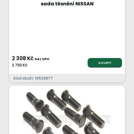
sada těsnění NISSAN
2 308 Kč
bez DPH
KOUPIT
2 793 Kč
Kód zboží: 16528977