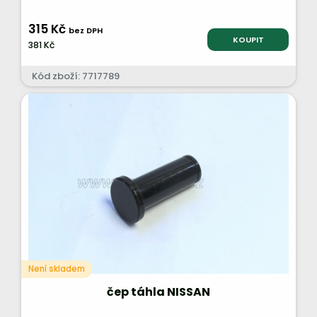
315 Kč
bez DPH
KOUPIT
381 Kč
Kód zboží: 7717789
Není skladem
čep táhla NISSAN