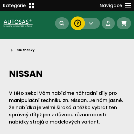
Školení
Kategorie
Navigace
Kariéra
MANIPULAČNÍ TECHNIKA
Kontakt
KOMUNÁLNÍ TECHNIKA
Dokumenty
BAGRY A MANIPULÁTORY
EN/DE
Dle značky
AUTOMATIZACE
Intranet
SAS Report
Forklift-Partners
NISSAN
S-BAT ENERGY
23112
185
93
V této sekci Vám nabízíme náhradní díly pro
náhradní díly
stroje skladem
půjčovna
manipulační techniku zn. Nissan. Je nám jasné,
že nabídka je velmi široká a těžko vybrat ten
správný díl již jen z důvodu různorodosti
nabídky strojů a modelových variant.