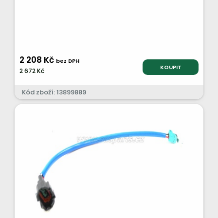
2 208 Kč
bez DPH
KOUPIT
2 672 Kč
Kód zboží: 13899889