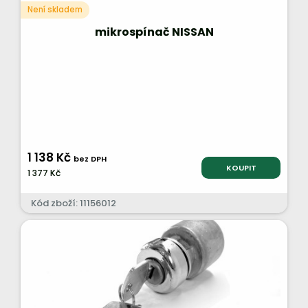
Není skladem
mikrospínač NISSAN
1 138 Kč
bez DPH
KOUPIT
1 377 Kč
Kód zboží: 11156012