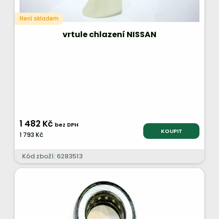
Není skladem
vrtule chlazení NISSAN
1 482 Kč
bez DPH
KOUPIT
1 793 Kč
Kód zboží: 6283513