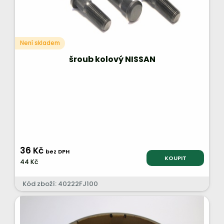
Není skladem
šroub kolový NISSAN
36 Kč
bez DPH
KOUPIT
44 Kč
Kód zboží: 40222FJ100