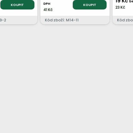
19 Kč
b
DPH
KOUPIT
KOUPIT
23 Kč
41 Kč
9-2
Kód zboží: M14-11
Kód zbo