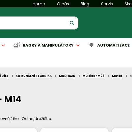
Home
O nás
Blog
Servis
Ško
BAGRY A MANIPULÁTORY
AUTOMATIZACE
 DÍLY
KOMUNÁLNÍ TECHNIKA
MULTICAR
Multicar M25
Motor
M
is manipulační techniky
is komunální techniky
Servis manipulační techniky
Servis čisticích strojů
Automatizace
- M14
levnějšího
Od nejdražšího