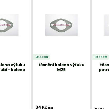
Skladem
Skladem
olena výfuku
těsnění kolena výfuku
těs
rubí - koleno
M25
potr
34 Kč
bez