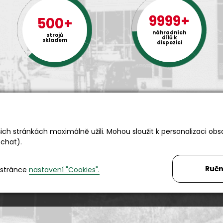
9999+
500+
náhradních
strojů
dílů k
skladem
dispozici
ch stránkách maximálně užili. Mohou sloužit k personalizaci obs
 chat).
Rádi Vám s čímkoliv pomůžeme
Telefon:
+420 494 590 100
Ručn
Email:
info@autosas.cz
 stránce
nastavení "Cookies".