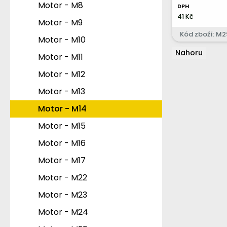
Hydraulika - Hy16
Kabina - F10
Motor - M8
DPH
41 Kč
Hydraulika - Hy17
Kabina - F11
Motor - M9
Kód zboží: M2
Kabina - F12
Motor - M10
Nahoru
Kabina - F13
Motor - M11
Kabina - F14
Motor - M12
Motor - M13
Motor - M14
Motor - M15
Motor - M16
Motor - M17
Motor - M22
Motor - M23
Motor - M24