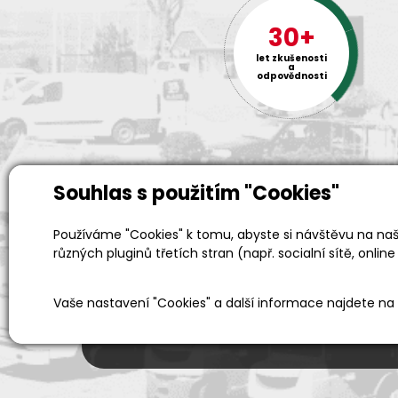
30+
let zkušenosti
a
odpovědnosti
Souhlas s použitím "Cookies"
Používáme "Cookies" k tomu, abyste si návštěvu na naši
různých pluginů třetích stran (např. socialní sítě, online
Prodejní a výdejní sklad
Po-Pá 06:00 - 15:00h
Vaše nastavení "Cookies" a další informace najdete na