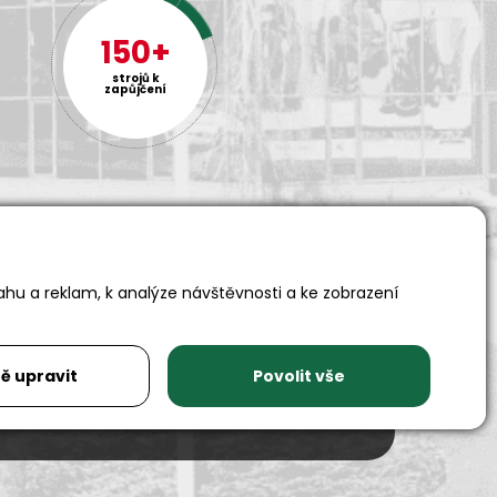
150+
strojů k
zapůjčení
ahu a reklam, k analýze návštěvnosti a ke zobrazení
Adresa
Auto SAS s.r.o.
ě upravit
Povolit vše
Rychnovská 577
517 01 Solnice