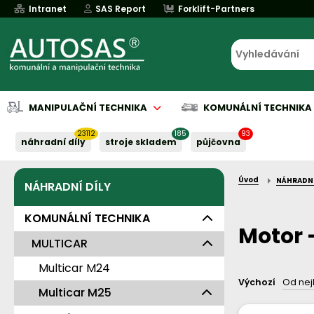
Intranet
SAS Report
Forklift-Partners
MANIPULAČNÍ TECHNIKA
KOMUNÁLNÍ TECHNIKA
23112
185
93
náhradní díly
stroje skladem
půjčovna
Úvod
NÁHRADNÍ
NÁHRADNÍ DÍLY
Půjčovna
Půjčovna
Servis baterií
Implementace
Servis baterií
Servis baterií
Servis baterií
Servis baterií
Serv
Serv
Naše služby:
Naše služby:
Naše služby:
Naše služby:
Naše služby:
KOMUNÁLNÍ TECHNIKA
Motor 
MULTICAR
Multicar M24
Výchozí
Od nej
Multicar M25