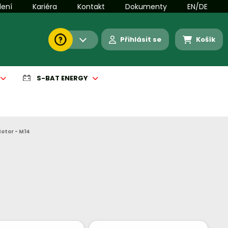
lení
Kariéra
Kontakt
Dokumenty
EN/DE
Přihlásit se
Košík
S-BAT ENERGY
otor - M14