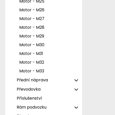
Motor - M25
Motor - M26
Motor - M27
Motor - M28
Motor - M29
Motor - M30
Motor - M31
Motor - M32
Motor - M33
Přední náprava
Přední náprava - V1
Převodovka
Přední náprava - V2
Příslušenství
Převodovka - W1
Přední náprava - V3
Převodovka - W2
Rám podvozku