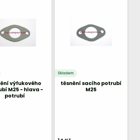
Skladem
nění výfukového
těsnění sacího potrubí
ubí M25 - hlava -
M25
potrubí