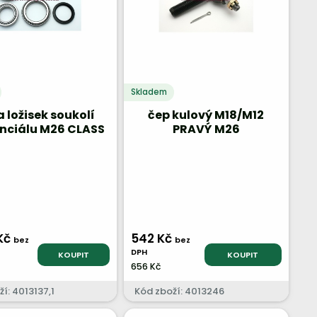
Skladem
 ložisek soukolí
čep kulový M18/M12
enciálu M26 CLASS
PRAVÝ M26
Kč
542 Kč
bez
bez
DPH
KOUPIT
KOUPIT
656 Kč
í: 4013137,1
Kód zboží: 4013246