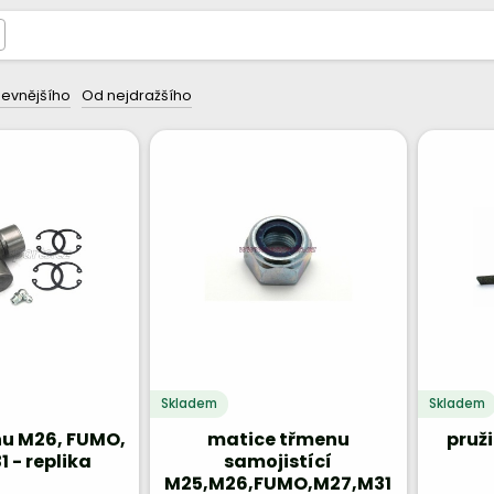
levnějšího
Od nejdražšího
Skladem
Skladem
nu M26, FUMO,
matice třmenu
pruž
1 - replika
samojistící
M25,M26,FUMO,M27,M31