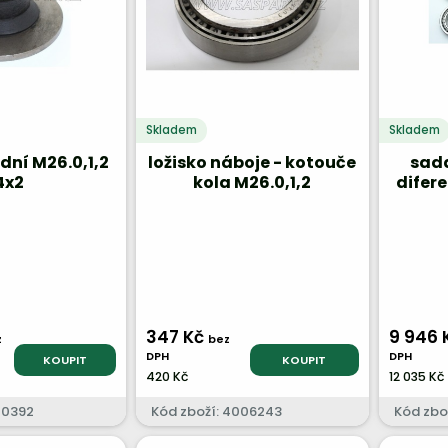
Skladem
Skladem
dní M26.0,1,2
ložisko náboje - kotouče
sada
4x2
kola M26.0,1,2
difer
347 Kč
9 946 
z
bez
DPH
DPH
KOUPIT
KOUPIT
420 Kč
12 035 Kč
10392
Kód zboží: 4006243
Kód zbož