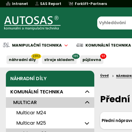
Intranet
SAS Report
Forklift-Partners
MANIPULAČNÍ TECHNIKA
KOMUNÁLNÍ TECHNIKA
23112
185
93
náhradní díly
stroje skladem
půjčovna
Úvod
NÁHRADNÍ
NÁHRADNÍ DÍLY
Půjčovna
Půjčovna
Servis baterií
Implementace
Servis baterií
Servis baterií
Servis baterií
Servis baterií
Serv
Serv
Naše služby:
Naše služby:
Naše služby:
Naše služby:
Naše služby:
KOMUNÁLNÍ TECHNIKA
Přední
MULTICAR
Multicar M24
Přední náprav
Multicar M25