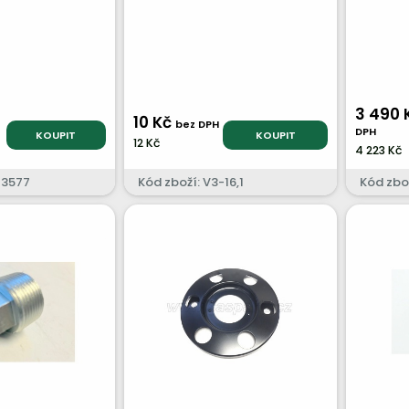
3 490 
10 Kč
bez DPH
DPH
KOUPIT
KOUPIT
12 Kč
4 223 Kč
13577
Kód zboží: V3-16,1
Kód zbo