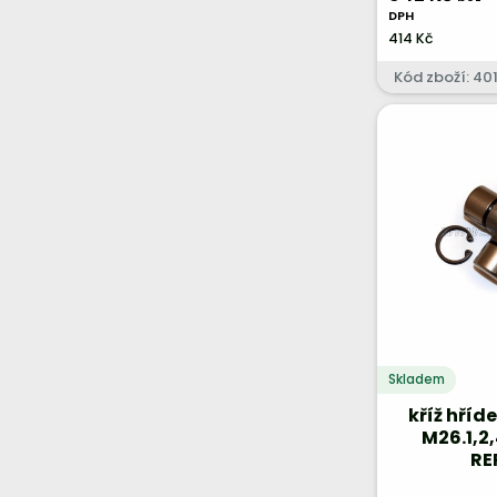
DPH
414 Kč
Kód zboží: 40
Skladem
kříž hříd
M26.1,2,
RE