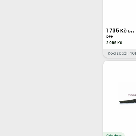
1 735 Kč
bez
DPH
2 099 Kč
Kód zboží: 401