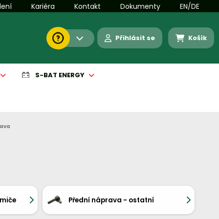
lení
Kariéra
Kontakt
Dokumenty
EN/DE
Přihlásit se
Košík
S-BAT ENERGY
rava
umiče
Přední náprava - ostatní