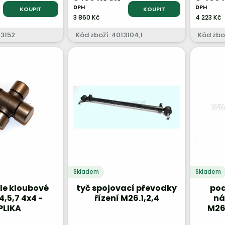
DPH
DPH
KOUPIT
KOUPIT
3 860 Kč
4 223 Kč
13152
Kód zboží: 4013104,1
Kód zbo
Skladem
Skladem
ele kloubové
tyč spojovací převodky
pod
4,5,7 4x4 -
řízení M26.1,2,4
ná
PLIKA
M26