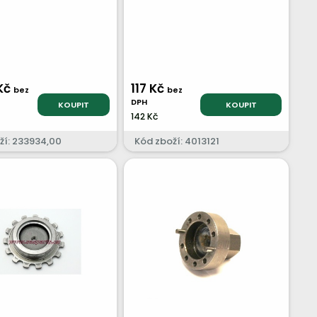
Kč
117 Kč
bez
bez
DPH
KOUPIT
KOUPIT
142 Kč
ží: 233934,00
Kód zboží: 4013121