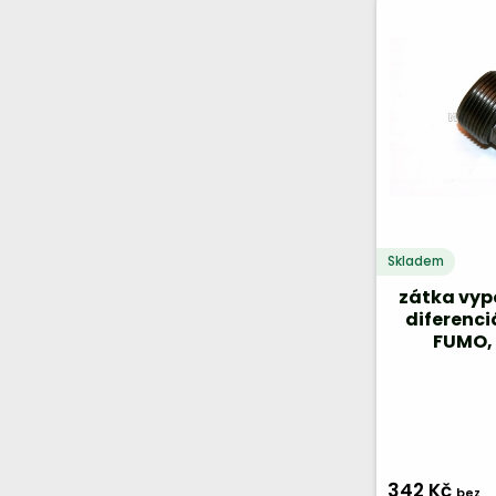
TOYOTA
YALE
Skladem
zátka vypo
diferenci
FUMO, 
342 Kč
bez