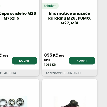
Skladem
čepu svislého M26
klíč matice unašeče
M75x1,5
kardanu M26 , FUMO,
M27, M31
Kč
895 Kč
bez
bez
DPH
KOUPIT
KOUPIT
1 083 Kč
í: 4013114
Kód zboží: 000320538