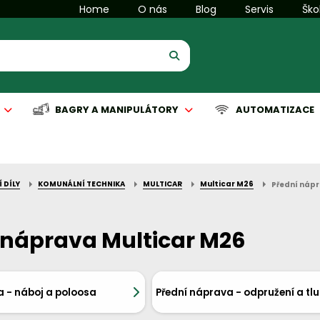
Home
O nás
Blog
Servis
Ško
BAGRY A MANIPULÁTORY
AUTOMATIZACE
 DÍLY
KOMUNÁLNÍ TECHNIKA
MULTICAR
Multicar M26
Přední náp
is manipulační techniky
is komunální techniky
Servis manipulační techniky
Servis čisticích strojů
Automatizace
 náprava Multicar M26
a - náboj a poloosa
Přední náprava - odpružení a tl