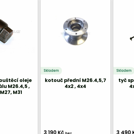
Skladem
Skladem
uštěcí oleje
kotouč přední M26.4,5,7
tyč sp
álu M26.4,5 ,
4x2 , 4x4
4
M27, M31
3 190 Kč
3 490 
bez