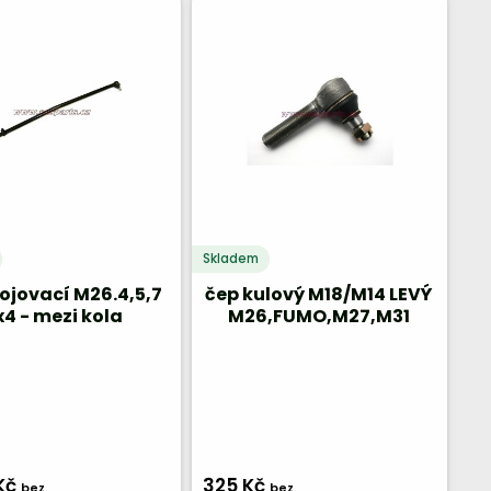
Skladem
ojovací M26.4,5,7
čep kulový M18/M14 LEVÝ
x4 - mezi kola
M26,FUMO,M27,M31
Kč
325 Kč
bez
bez