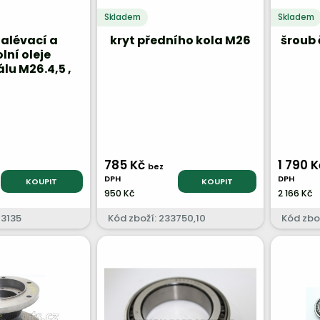
Skladem
Skladem
alévací a
kryt předního kola M26
šroub 
lní oleje
álu M26.4,5 ,
M27, M31
785 Kč
1 790 
bez
DPH
DPH
KOUPIT
KOUPIT
950 Kč
2 166 Kč
13135
Kód zboží: 233750,10
Kód zbož