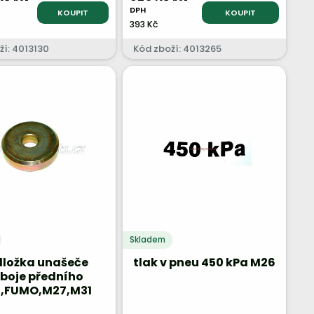
DPH
KOUPIT
KOUPIT
393 Kč
ží: 4013130
Kód zboží: 4013265
Skladem
ložka unašeče
tlak v pneu 450 kPa M26
boje předního
,FUMO,M27,M31