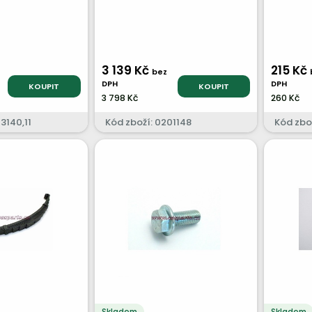
3 139 Kč
215 Kč
bez
DPH
DPH
KOUPIT
KOUPIT
3 798 Kč
260 Kč
3140,11
Kód zboží: 0201148
Kód zbo