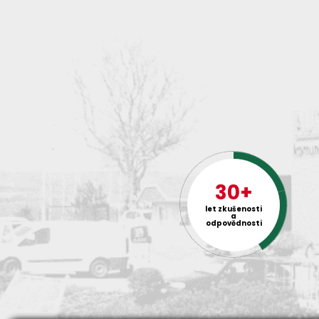
30+
let zkušenosti
a
odpovědnosti