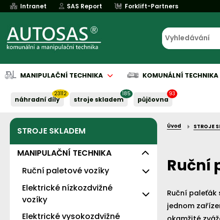
Intranet
SAS Report
Forklift-Partners
MANIPULAČNÍ TECHNIKA
KOMUNÁLNÍ TECHNIKA
23112
185
93
náhradní díly
stroje skladem
půjčovna
Úvod
STROJE 
STROJE SKLADEM
Půjčovna
Půjčovna
Servis baterií
Implementace
Servis baterií
Servis baterií
Servis baterií
Servis baterií
Serv
Serv
Naše služby:
Naše služby:
Naše služby:
Naše služby:
Naše služby:
MANIPULAČNÍ TECHNIKA
Ruční 
Ruční paletové vozíky
Elektrické nízkozdvižné
Levné - s nosností 2t
Ruční paleťák 
vozíky
Standardní
jednom zařízení, což vý
Elektrické vysokozdvižné
Eko
okamžité zváž