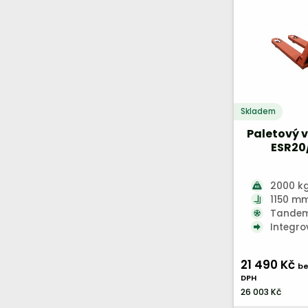
Skladem
Paletový v
ESR20/
2000 k
1150 m
Tande
Integr
21 490 Kč
be
DPH
26 003 Kč