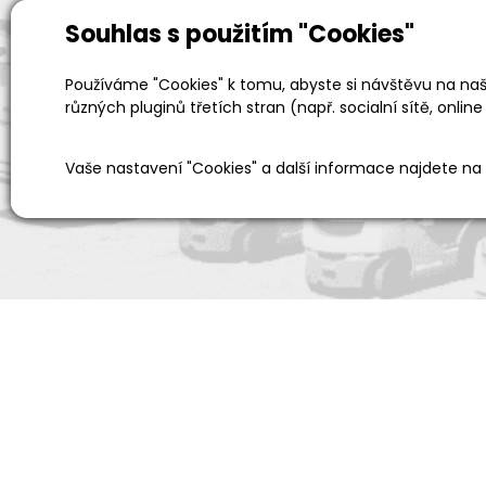
Souhlas s použitím "Cookies"
Prodejní a výdejní sklad
Používáme "Cookies" k tomu, abyste si návštěvu na naši
různých pluginů třetích stran (např. socialní sítě, online
Po-Pá 06:00 - 15:00h
Vaše nastavení "Cookies" a další informace najdete na
Pro zákazníky
Dopor
Vše o nákupu
Kariéra
O společnosti
Sponzoru
Kontakt
Předvádě
Servis baterií
Náhradní 