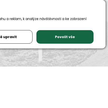
Adresa
ahu a reklam, k analýze návštěvnosti a ke zobrazení
Auto SAS s.r.o.
Rychnovská 577
517 01 Solnice
ě upravit
Povolit vše
Sociální sítě
Youtube
Facebook
Instagram