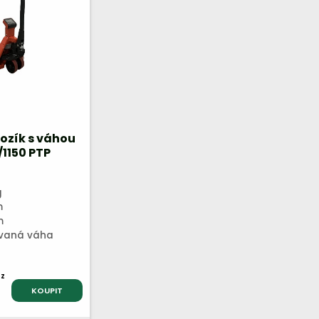
ozík s váhou
1150 PTP
g
m
m
ovaná váha
z
KOUPIT