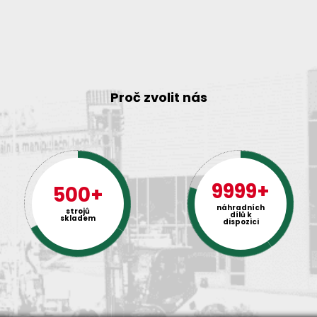
Proč zvolit nás
9999+
500+
náhradních
strojů
dílů k
skladem
dispozici