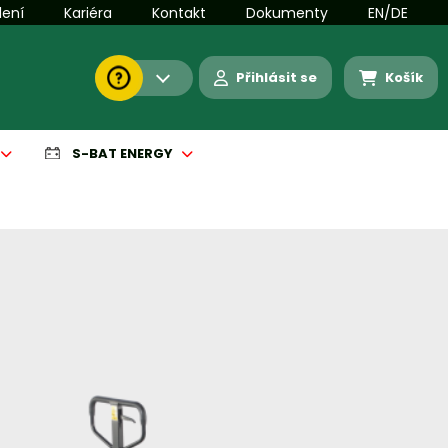
lení
Kariéra
Kontakt
Dokumenty
EN/DE
Přihlásit se
Košík
S-BAT ENERGY