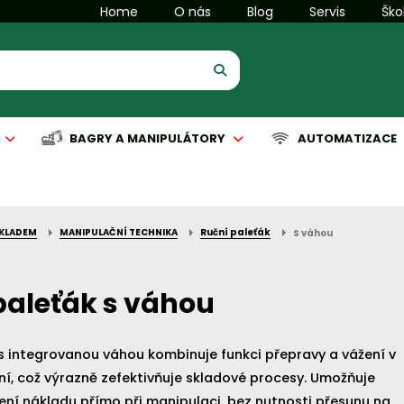
Home
O nás
Blog
Servis
Ško
BAGRY A MANIPULÁTORY
AUTOMATIZACE
SKLADEM
MANIPULAČNÍ TECHNIKA
Ruční paleťák
S váhou
is manipulační techniky
is komunální techniky
Servis manipulační techniky
Servis čisticích strojů
Automatizace
paleťák s váhou
s integrovanou váhou kombinuje funkci přepravy a vážení v
razně zefektivňuje skladové procesy. Umožňuje
ení nákladu přímo při manipulaci, bez nutnosti přesunu na