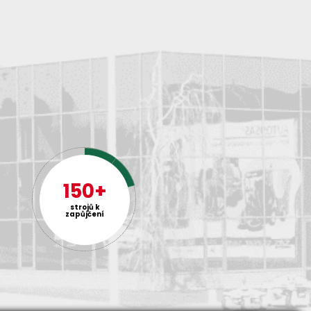
150+
strojů k
zapůjčení