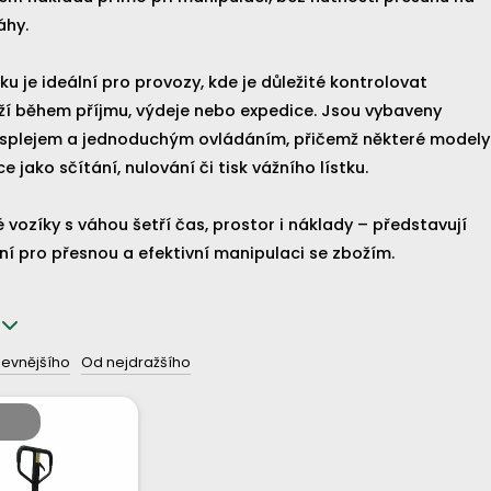
tatné váhy.
ku je ideální pro provozy, kde je důležité kontrolovat
jmu, výdeje nebo expedice. Jsou vybaveny
splejem a jednoduchým ovládáním, přičemž některé modely
í i funkce jako sčítání, nulování či tisk vážního lístku.
 vozíky s váhou šetří čas, prostor i náklady – představují
praktické řešení pro přesnou a efektivní manipulaci se zbožím.
levnějšího
Od nejdražšího