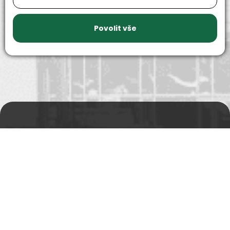
9999+
150+
náhradních
strojů k
dílů k
zapůjčení
dispozici
Povolit vše
Prodejní a výdejní sklad
Po-Pá 06:00 - 15:00h
Rádi Vám s čímkoliv
pomůžeme