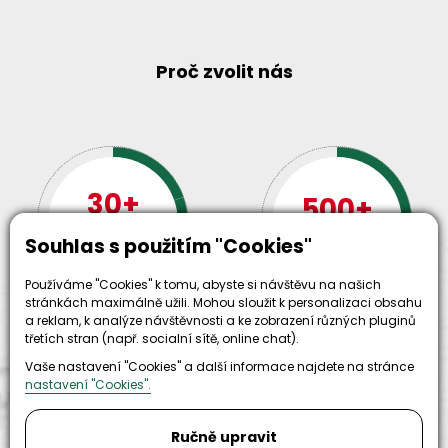
Proč zvolit nás
30+
500+
let zkušenosti
strojů
a
Souhlas s použitím "Cookies"
skladem
odpovědnosti
Používáme "Cookies" k tomu, abyste si návštěvu na našich
stránkách maximálně užili. Mohou sloužit k personalizaci obsahu
a reklam, k analýze návštěvnosti a ke zobrazení různých pluginů
třetích stran (např. socialní sítě, online chat).
Vaše nastavení "Cookies" a další informace najdete na stránce
nastavení "Cookies".
Ručně upravit