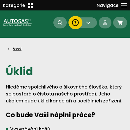
Školení
Kategorie
Navigace
Kariéra
MANIPULAČNÍ TECHNIKA
Kontakt
KOMUNÁLNÍ TECHNIKA
Dokumenty
BAGRY A MANIPULÁTORY
EN/DE
Úvod
AUTOMATIZACE
Intranet
SAS Report
Forklift-Partners
Úklid
S-BAT ENERGY
Hledáme spolehlivého a šikovného člověka, který
23112
185
93
náhradní díly
stroje skladem
půjčovna
se postará o čistotu našeho prostředí. Jeho
úkolem bude úklid kanceláří a sociálních zařízení.
Co bude Vaší náplní práce?
Vysypávání košů