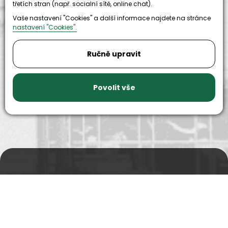
třetích stran (např. socialní sítě, online chat).
Vaše nastavení "Cookies" a další informace najdete na stránce
nastavení "Cookies".
9999+
150+
Ručně upravit
náhradních
strojů k
dílů k
zapůjčení
dispozici
Povolit vše
Prodejní a výdejní sklad
Po-Pá 06:00 - 15:00h